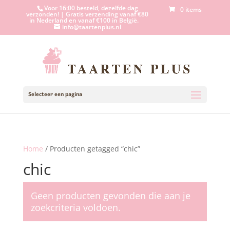
Voor 16:00 besteld, dezelfde dag
0 items
verzonden! | Gratis verzending vanaf €80
in Nederland en vanaf €100 in België.
info@taartenplus.nl
Selecteer een pagina
Home
/ Producten getagged “chic”
chic
Geen producten gevonden die aan je
zoekcriteria voldoen.