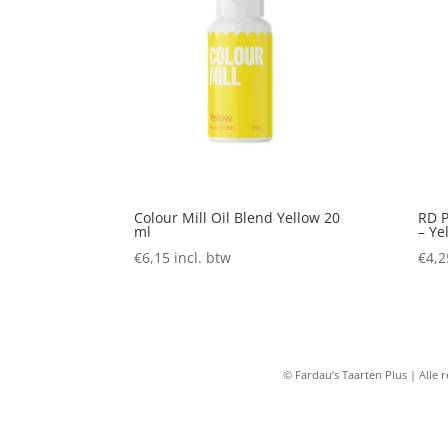
Colour Mill Oil Blend Yellow 20
RD P
ml
– Ye
€
6,15
incl. btw
€
4,2
© Fardau’s Taarten Plus | All