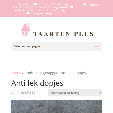
Voor 16:00 besteld, dezelfde dag
0 items
verzonden! | Gratis verzending vanaf €80
in Nederland en vanaf €100 in België.
info@taartenplus.nl
Selecteer een pagina
Home
/ Producten getagged “Anti lek dopjes”
Anti lek dopjes
Enig resultaat