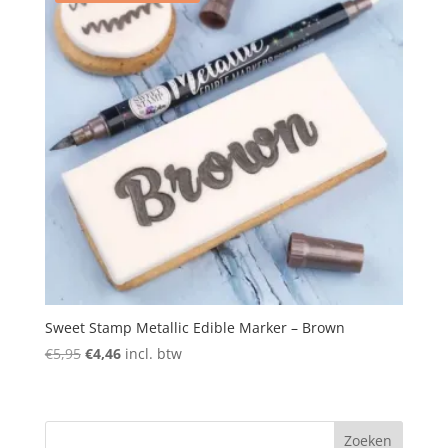
Sweet Stamp Metallic Edible Marker – Brown
Oorspronkelijke
Huidige
€
5,95
€
4,46
incl. btw
prijs
prijs
was:
is:
€5,95.
€4,46.
Zoeken