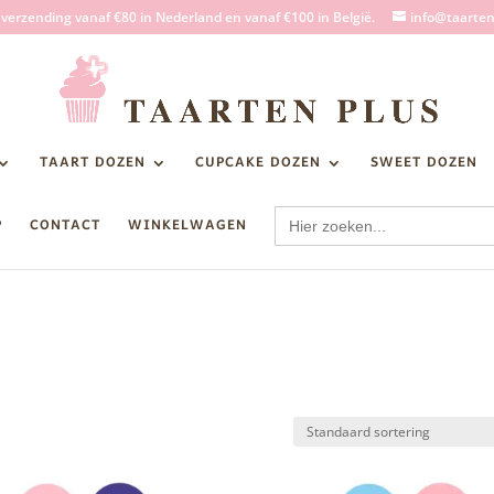
s verzending vanaf €80 in Nederland en vanaf €100 in België.
info@taarten
TAART DOZEN
CUPCAKE DOZEN
SWEET DOZEN
Zoek
P
CONTACT
WINKELWAGEN
naar: