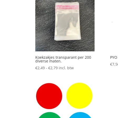
Koekzakjes transparant per 200
PYO 
diverse maten.
€
7,5
Prijsklasse:
€
2,49
-
€
2,79
incl. btw
€2,49
tot
€2,79