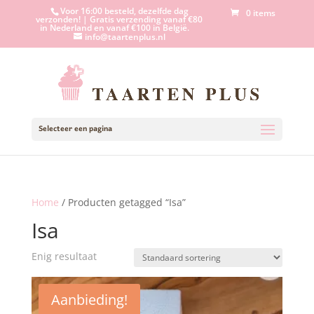
Voor 16:00 besteld, dezelfde dag
0 items
verzonden! | Gratis verzending vanaf €80
in Nederland en vanaf €100 in België.
info@taartenplus.nl
Selecteer een pagina
Home
/ Producten getagged “Isa”
Isa
Enig resultaat
Aanbieding!