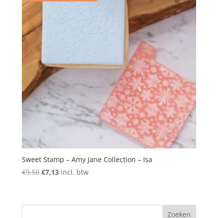
Sweet Stamp – Amy Jane Collection – Isa
Oorspronkelijke
Huidige
€
9,50
€
7,13
incl. btw
prijs
prijs
was:
is:
€9,50.
€7,13.
Zoeken