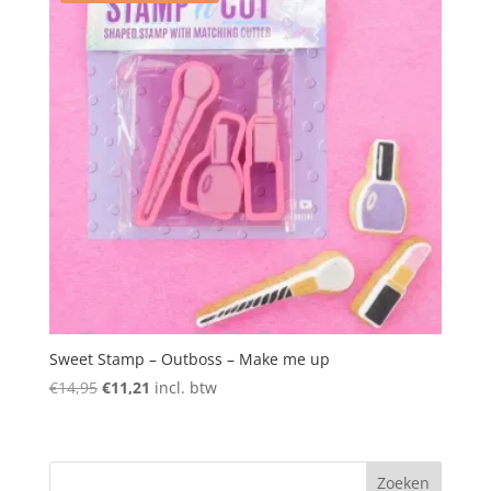
Sweet Stamp – Outboss – Make me up
Oorspronkelijke
Huidige
€
14,95
€
11,21
incl. btw
prijs
prijs
was:
is:
€14,95.
€11,21.
Zoeken