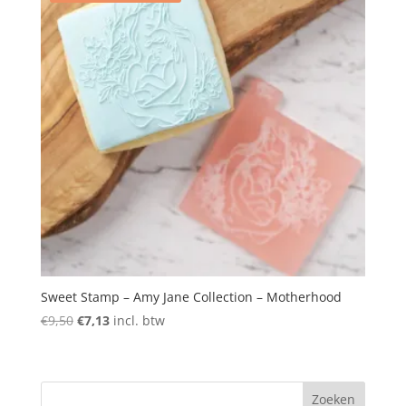
Sweet Stamp – Amy Jane Collection – Motherhood
Oorspronkelijke
Huidige
€
9,50
€
7,13
incl. btw
prijs
prijs
was:
is:
€9,50.
€7,13.
Zoeken