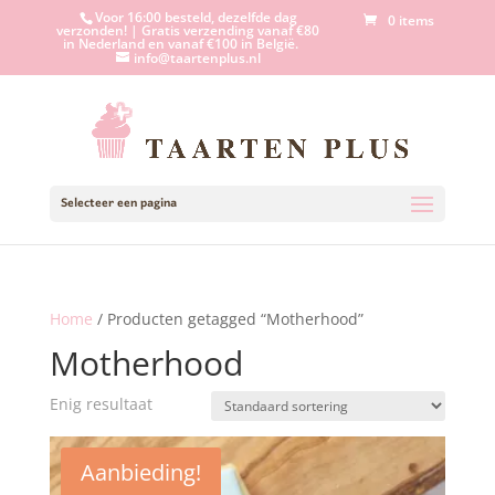
Voor 16:00 besteld, dezelfde dag
0 items
verzonden! | Gratis verzending vanaf €80
in Nederland en vanaf €100 in België.
info@taartenplus.nl
Selecteer een pagina
Home
/ Producten getagged “Motherhood”
Motherhood
Enig resultaat
Aanbieding!