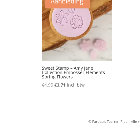
Aanbieding!
Sweet Stamp – Amy Jane
Collection Embosser Elements –
Spring Flowers
Oorspronkelijke
Huidige
€
4,95
€
3,71
incl. btw
prijs
prijs
was:
is:
€4,95.
€3,71.
© Fardau’s Taarten Plus | All