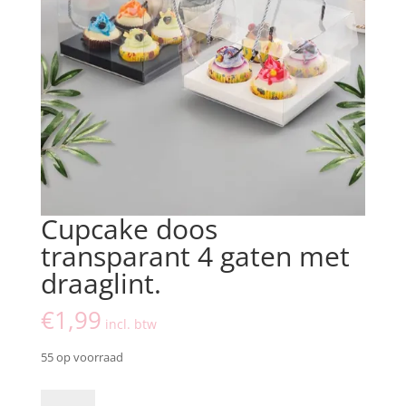
Cupcake doos
transparant 4 gaten met
draaglint.
€
1,99
incl. btw
55 op voorraad
Cupcake