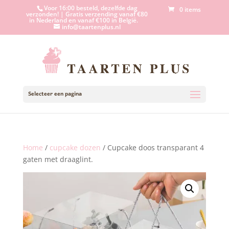
Voor 16:00 besteld, dezelfde dag
0 items
verzonden! | Gratis verzending vanaf €80
in Nederland en vanaf €100 in België.
info@taartenplus.nl
Selecteer een pagina
Home
/
cupcake dozen
/ Cupcake doos transparant 4
gaten met draaglint.