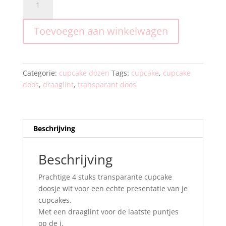
doos
transparant
Toevoegen aan winkelwagen
4
gaten
met
draaglint.
Categorie:
cupcake dozen
Tags:
cupcake
,
cupcake
aantal
doos
,
draaglint
,
transparant doos
Beschrijving
Beschrijving
Prachtige 4 stuks transparante cupcake
doosje wit voor een echte presentatie van je
cupcakes.
Met een draaglint voor de laatste puntjes
op de i.