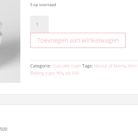
5 op voorraad
House
of
Marie
Toevoegen aan winkelwagen
Mini
Baking
cups
Wit
Categorie:
Cupcake cups
Tags:
House of Marie
,
Mini
-
Baking cups Wit
,
pk 500
pk/500.
aantal
/500