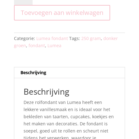
donker
Toevoegen aan winkelwagen
groen
250
gram.
aantal
Categorie:
Lumea fondant
Tags:
250 gram
,
donker
groen
,
fondant
,
Lumea
Beschrijving
Beschrijving
Deze rolfondant van Lumea heeft een
lekkere vanillesmaak en is ideaal voor het
bekleden van taarten, cupcakes, koekjes en
het maken van decoraties. De fondant is
soepel, goed uit te rollen en scheurt niet
tijdens het verwerken, waardoor je