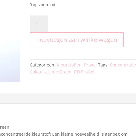
9 op voorraad
RD
ProGel®
Concentrated
Toevoegen aan winkelwagen
Colour
-
Lime
Green.
Categorieën:
Kleurstoffen
,
Progel
Tags:
Concentrate
aantal
Colour -
,
Lime Green
,
RD ProGel
Green
econcentreerde kleurstof! Een kleine hoeveelheid is genoeg om