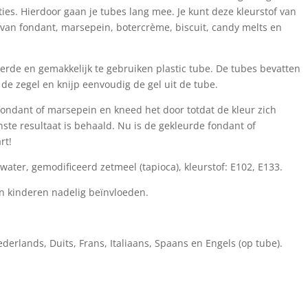
aties. Hierdoor gaan je tubes lang mee. Je kunt deze kleurstof van
van fondant, marsepein, botercrème, biscuit, candy melts en
neerde en gemakkelijk te gebruiken plastic tube. De tubes bevatten
de zegel en knijp eenvoudig de gel uit de tube.
fondant of marsepein en kneed het door totdat de kleur zich
ste resultaat is behaald. Nu is de gekleurde fondant of
rt!
water, gemodificeerd zetmeel (tapioca), kleurstof: E102, E133.
van kinderen nadelig beïnvloeden.
derlands, Duits, Frans, Italiaans, Spaans en Engels (op tube).