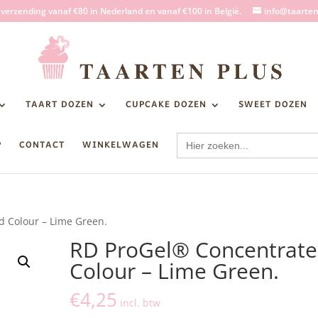
s verzending vanaf €80 in Nederland en vanaf €100 in België.
info@taarten
TAART DOZEN
CUPCAKE DOZEN
SWEET DOZEN
Zoek
P
CONTACT
WINKELWAGEN
naar:
d Colour – Lime Green.
RD ProGel® Concentrat
Colour – Lime Green.
€
4,25
incl. btw