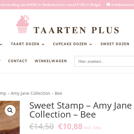
s verzending vanaf €80 in Nederland en vanaf €100 in België.
info@taarten
TAART DOZEN
CUPCAKE DOZEN
SWEET DOZEN
Zoek
P
CONTACT
WINKELWAGEN
naar:
mp – Amy Jane Collection – Bee
Sweet Stamp – Amy Jane
Collection – Bee
Oorspronkelijke
Huidige
€
14,50
€
10,88
incl. btw
prijs
prijs