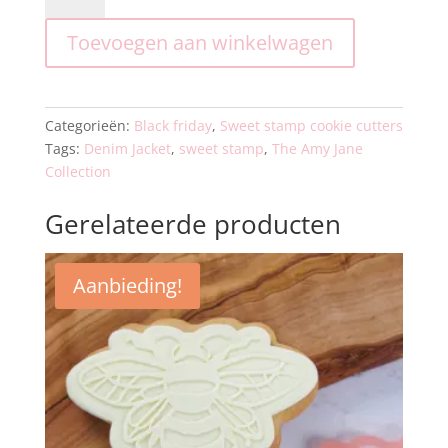
-
Toevoegen aan winkelwagen
Amy
Jane
Collection
-
Categorieën:
Black friday
,
Sweet stamp cookie cutters
Denim
Tags:
Denim Jacket
,
sweet stamp
,
The Amy Jane
Jacket
Collection
aantal
Gerelateerde producten
Aanbieding!