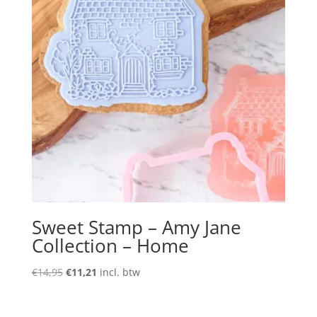
Sweet Stamp – Amy Jane
Collection – Home
Oorspronkelijke
Huidige
€
14,95
€
11,21
incl. btw
prijs
prijs
was:
is: