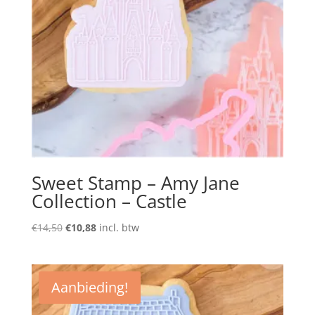
Sweet Stamp – Amy Jane
Collection – Castle
Oorspronkelijke
Huidige
€
14,50
€
10,88
incl. btw
prijs
prijs
was:
is:
€14,50.
€10,88.
Aanbieding!