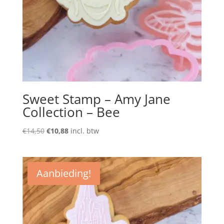
Sweet Stamp – Amy Jane
Collection – Bee
Oorspronkelijke
Huidige
€
14,50
€
10,88
incl. btw
prijs
prijs
was:
is:
€14,50.
€10,88.
Aanbieding!