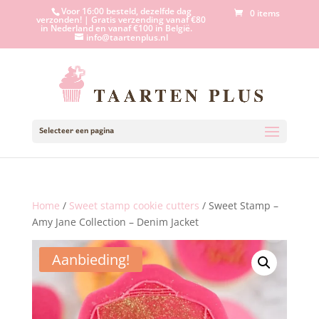
Voor 16:00 besteld, dezelfde dag
0 items
verzonden! | Gratis verzending vanaf €80
in Nederland en vanaf €100 in België.
info@taartenplus.nl
Selecteer een pagina
Home
/
Sweet stamp cookie cutters
/ Sweet Stamp –
Amy Jane Collection – Denim Jacket
Aanbieding!