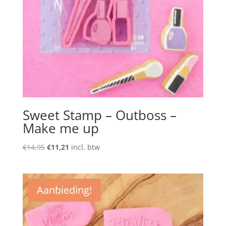
Sweet Stamp – Outboss –
Make me up
Oorspronkelijke
Huidige
€
14,95
€
11,21
incl. btw
prijs
prijs
was:
is:
€14,95.
€11,21.
Aanbieding!