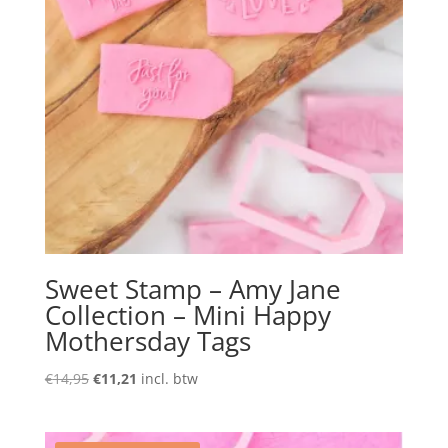
Sweet Stamp – Amy Jane
Collection – Mini Happy
Mothersday Tags
Oorspronkelijke
Huidige
€
14,95
€
11,21
incl. btw
prijs
prijs
was:
is:
€14,95.
€11,21.