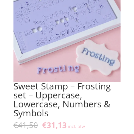
Sweet Stamp – Frosting
set – Uppercase,
Lowercase, Numbers &
Symbols
Oorspronkelijke
Huidige
€
41,50
€
31,13
incl. btw
prijs
prijs