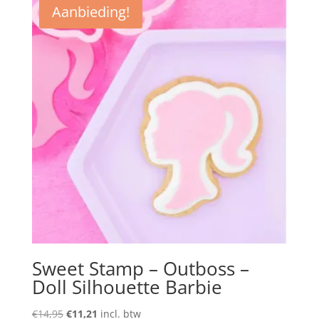
Aanbieding!
Sweet Stamp – Outboss –
Doll Silhouette Barbie
Oorspronkelijke
Huidige
€
14,95
€
11,21
incl. btw