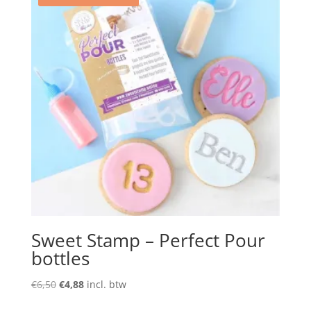
Sweet Stamp – Perfect Pour
bottles
Oorspronkelijke
Huidige
€
6,50
€
4,88
incl. btw
prijs
prijs