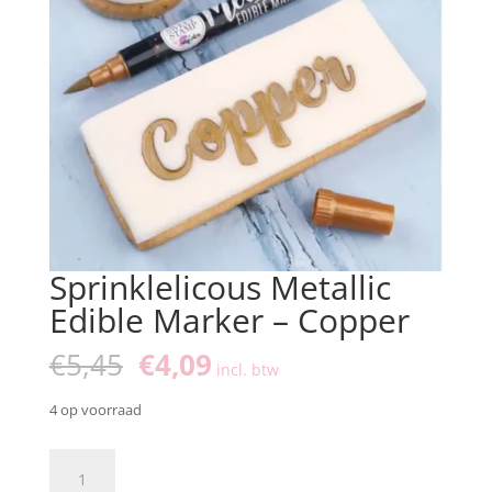
Sprinklelicous Metallic
Edible Marker – Copper
Oorspronkelijke
Huidige
€
5,45
€
4,09
incl. btw
prijs
prijs
was:
is:
4 op voorraad
€5,45.
€4,09.
Sprinklelicous
Metallic