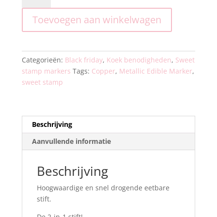
Edible
Toevoegen aan winkelwagen
Marker
-
Copper
aantal
Categorieën:
Black friday
,
Koek benodigheden
,
Sweet
stamp markers
Tags:
Copper
,
Metallic Edible Marker
,
sweet stamp
Beschrijving
Aanvullende informatie
Beschrijving
Hoogwaardige en snel drogende eetbare
stift.
De 2-in-1 stift!