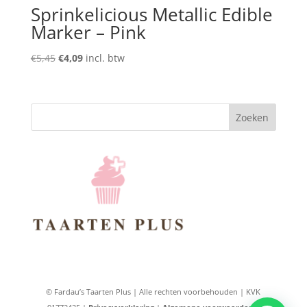
Sprinkelicious Metallic Edible
Marker – Pink
Oorspronkelijke
Huidige
€
5,45
€
4,09
incl. btw
prijs
prijs
was:
is:
€5,45.
€4,09.
Zoeken
© Fardau’s Taarten Plus | Alle rechten voorbehouden | KVK