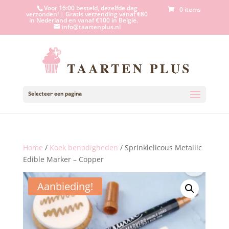
Voor 16:00 besteld, dezelfde dag
0 items
verzonden! | Gratis verzending vanaf €80
in Nederland en vanaf €100 in België.
info@taartenplus.nl
Selecteer een pagina
Home
/
Koek benodigheden
/ Sprinklelicous Metallic
Edible Marker – Copper
Aanbieding!