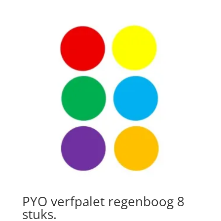
was:
is:
€6,50.
€4,88.
PYO verfpalet regenboog 8
stuks.