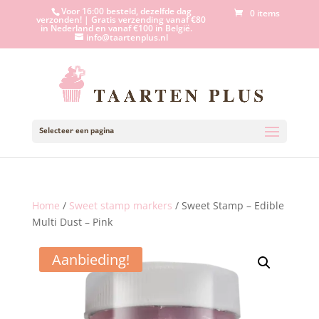
Voor 16:00 besteld, dezelfde dag
0 items
verzonden! | Gratis verzending vanaf €80
in Nederland en vanaf €100 in België.
info@taartenplus.nl
Selecteer een pagina
Home
/
Sweet stamp markers
/ Sweet Stamp – Edible
Multi Dust – Pink
Aanbieding!