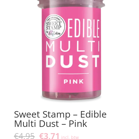
Sweet Stamp – Edible
Multi Dust – Pink
Oorspronkelijke
Huidige
€
4,95
€
3,71
incl. btw