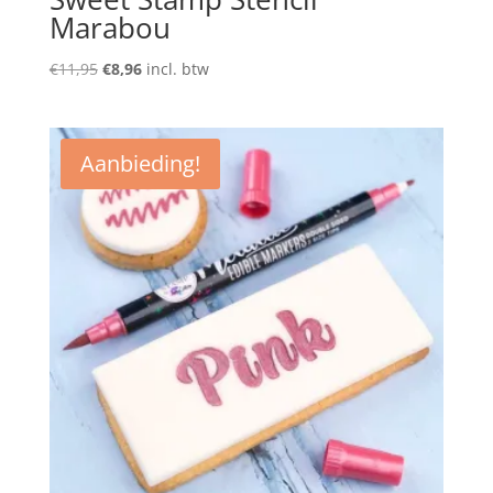
Marabou
Oorspronkelijke
Huidige
€
11,95
€
8,96
incl. btw
prijs
prijs
was:
is:
€11,95.
€8,96.
Aanbieding!