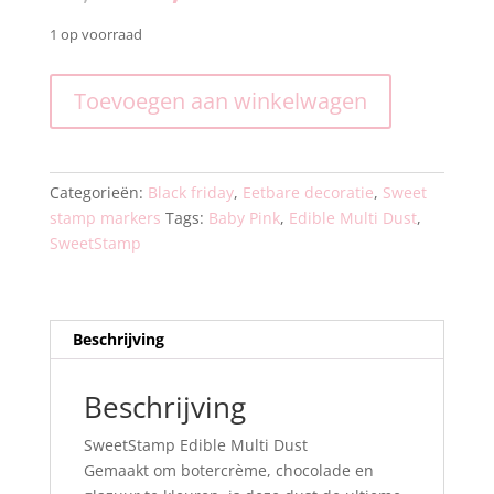
prijs
prijs
was:
is:
1 op voorraad
€4,95.
€3,71.
Sweet
Toevoegen aan winkelwagen
Stamp
-
Edible
Multi
Categorieën:
Black friday
,
Eetbare decoratie
,
Sweet
Dust
stamp markers
Tags:
Baby Pink
,
Edible Multi Dust
,
-
SweetStamp
Pink
aantal
Beschrijving
Beschrijving
SweetStamp Edible Multi Dust
Gemaakt om botercrème, chocolade en