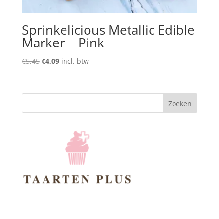
Sprinkelicious Metallic Edible
Marker – Pink
Oorspronkelijke
Huidige
€
5,45
€
4,09
incl. btw
prijs
prijs
was:
is:
€5,45.
€4,09.
Zoeken