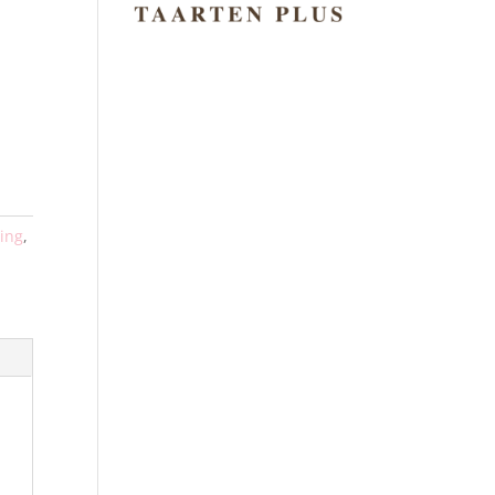
ling
,