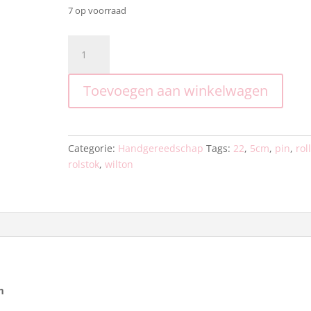
7 op voorraad
Wilton
-
Perfect
Toevoegen aan winkelwagen
Height-
Rolling
Pin
22,5cm
Categorie:
Handgereedschap
Tags:
22
,
5cm
,
pin
,
rol
aantal
rolstok
,
wilton
m